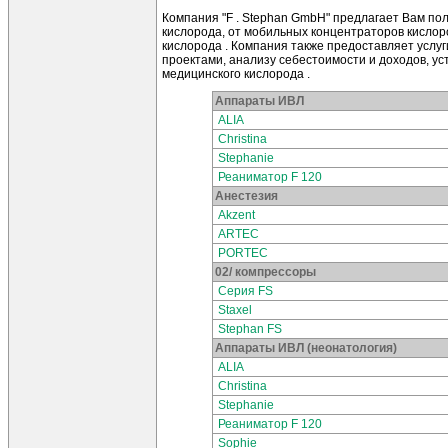
Компания "F . Stephan GmbH" предлагает Вам п
кислорода, от мобильных концентраторов кислор
кислорода . Компания также предоставляет услу
проектами, анализу себестоимости и доходов, ус
медицинского кислорода .
Аппараты ИВЛ
ALIA
Christina
Stephanie
Реаниматор F 120
Анестезия
Akzent
ARTEC
PORTEC
02/ компрессоры
Серия FS
Staxel
Stephan FS
Аппараты ИВЛ (неонатология)
ALIA
Christina
Stephanie
Реаниматор F 120
Sophie