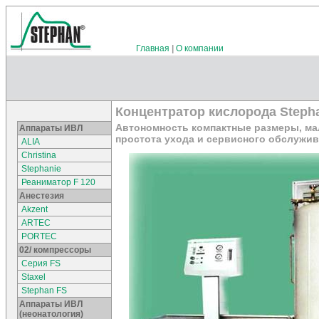
Главная
|
О компании
Концентратор кислорода Steph
Автономность компактные размеры, ма
Аппараты ИВЛ
простота ухода и сервисного обслужи
ALIA
Christina
Stephanie
Реаниматор F 120
Анестезия
Akzent
ARTEC
PORTEC
02/ компрессоры
Серия FS
Staxel
Stephan FS
Аппараты ИВЛ
(неонатология)