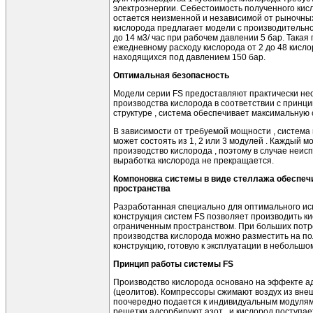
электроэнергии. Себестоимость полученного кисл
остается неизменной и независимой от рыночных
кислорода предлагает модели с производительност
до 14 м3/ час при рабочем давлении 5 бар. Така
ежедневному расходу кислорода от 2 до 48 кисло
находящихся под давлением 150 бар.
Оптимальная безопасность
Модели серии FS предоставляют практически не
производства кислоро­да в соответствии с принц
структуре , система обеспечивает максимальную 
В зависимости от требуемой мощности , система
может состоять из 1, 2 или 3 модулей . Каждый 
производство кислорода , поэтому в случае неис
выработка кислорода не прекращается.
Компоновка системы в виде стеллажа обеспеч
пространства
Разработанная специально для оптимального ис
конструкция систем FS позволяет производить к
ограниченным пространством. При больших потре
производства кислорода можно разместить на по
конструкцию, готовую к эксплуатации в небольш
Принцип работы системы FS
Производство кислорода основано на эффекте 
(цеолитов). Компрессоры сжимают воздух из вне
поочередно подается к индивидуальным модулям
решетки адсорбируют азот , и кислород поступае