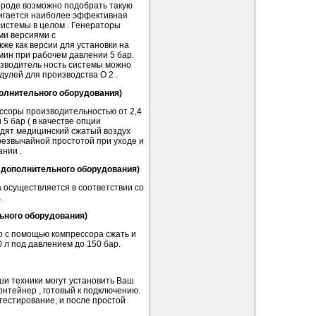
ороде возможно подобрать такую
тигается наиболее эффективная
системы в целом . Генераторы
ми версиями с
акже как версии для установки на
 мин при рабочем давлении 5 бар.
зводитель­ ность системы можно
улей для производства О 2 .
полнительного оборудования)
соры производительностью от 2,4
 5 бар ( в качестве опции
одят медицинский сжатый воздух
резвычайной простотой при уходе и
нии .
е дополнительного оборудования)
 осуществляется в соответствии со
.
ьного оборудования)
о с помощью компрессора сжать и
0 л под давлением до 150 бар.
и техники могут установить Ваш
нтейнер , готовый к подключению.
тестирование, и после простой