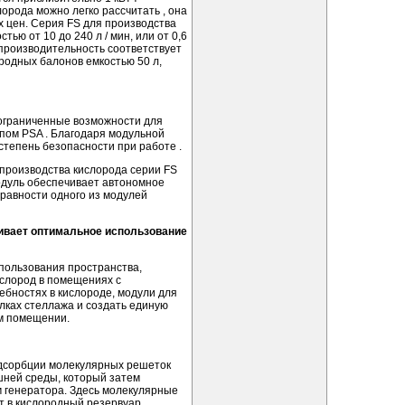
орода можно легко рассчитать , она
 цен. Серия FS для производства
ью от 10 до 240 л / мин, или от 0,6
я производительность соответствует
родных балонов емкостью 50 л,
ограниченные возможности для
ипом PSA . Благодаря модульной
степень безопасности при работе .
 производства кислорода серии FS
модуль обеспечивает автономное
правности одного из модулей
ивает оптимальное использование
пользования пространства,
ислород в помещениях с
б­ностях в кислороде, модули для
лках стеллажа и создать единую
ом помещении.
адсорбции молекулярных решеток
шней среды, который затем
 генератора. Здесь молекулярные
т в кислородный резервуар.