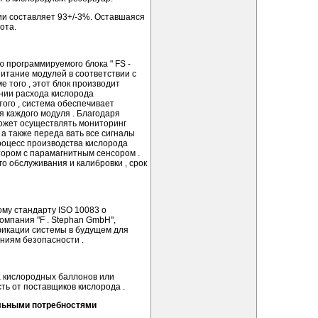
и составляет 93+/-3%. Оставшаяся
ота.
программируемого блока " FS -
питание модулей в соответствии с
е того , этот блок производит
нии расхода кислорода
того , система обеспечивает
 каждого модуля . Благодаря
может осуществлять мониторинг
а также переда­ вать все сигналы
роцесс производства кислорода
ором с парамагнитным сенсором .
го обслуживания и калибровки , срок
ому стандарту ISO 10083 о
омпания "F . Stephan GmbH",
икации системы в будущем для
ниям безопасности .
а кислородных баллонов или
сть от поставщиков кислорода .
альными потребностями