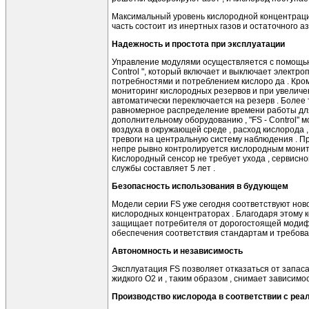
Максимальный уровень кислородной концентраци
часть состоит из инертных газов и остаточного аз
Надежность и простота при эксплуатации
Управление модулями осуществляется с помощью 
Control ", который включает и выключает электро
потребностями и потреблением кислоро­ да . Кром
мониторинг кислородных резервов и при увеличе
автоматически переключается на резерв . Более 
равномерное распределение времени работы для
дополнительному оборудованию , "FS - Control" 
воздуха в окружающей среде , расход кислорода , 
тревоги на центральную систему наблюдения . П
непре­ рывно контролируется кислородным монит
Кислородный сенсор не требует ухода , сервисно
службы составляет 5 лет .
Безопасность использования в будующем
Модели серии FS уже сегодня соответствуют нов
кислородных концентраторах . Благодаря этому к
защищает потребителя от дорогостоящей модиф
обеспечения соответствия стандартам и требова
Автономность и независимость
Эксплуатация FS позволяет отказаться от запас
жидкого О2 и , таким образом , снимает зависимо
Производство кислорода в соответствии с ре