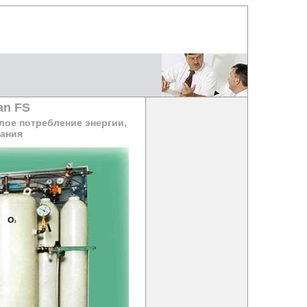
an FS
лое потребление энергии,
вания