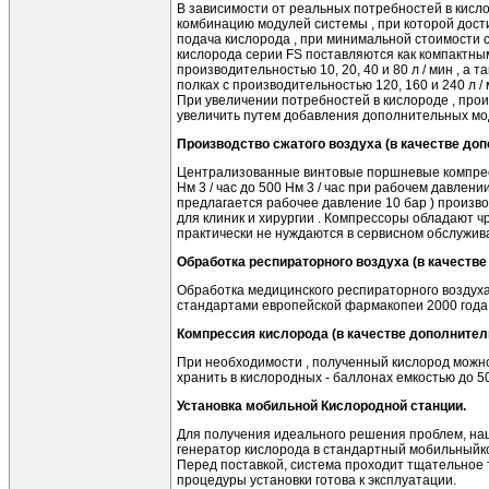
В зависимости от реальных потребностей в кисл
комбинацию модулей системы , при которой дос
подача кислорода , при минимальной стоимости 
кислорода серии FS поставляются как компактны
производительностью 10, 20, 40 и 80 л / мин , а т
полках с производительностью 120, 160 и 240 л /
При увеличении потребностей в кислороде , прои
увеличить путем добавления дополнительных мод
Производство сжатого воздуха (в качестве до
Централизованные винтовые поршневые компрес
Нм 3 / час до 500 Нм 3 / час при рабочем давлении
предлагается рабочее давление 10 бар ) произв
для клиник и хирургии . Компрессоры обладают ч
практически не нуждаются в сервисном обслужива
Обработка респираторного воздуха (в качеств
Обработка медицинского респираторного воздуха
стандартами европейской фармакопеи 2000 года
Компрессия кислорода (в качестве дополнител
При необходимости , полученный кислород можн
хранить в кислородных - баллонах емкостью до 5
Установка мобильной Кислородной станции.
Для получения идеального решения проблем, наш
генератор кислорода в стандартный мобильныйко
Перед поставкой, система проходит тщательное 
процедуры установки готова к эксплуатации.