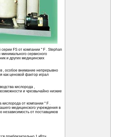
ерии FS от компании " F . Stephan
я минимального сервисного
ник и других медицинских
в , особое внимание непрерывно
мя как ценовой фактор играл
водства кислорода ,
озможности и чрезвычайно низкие
кислорода от компании " F .
Вашего медицинского учреждения в
ую независимость от поставщиков
тся приблизительно 1 кВтч