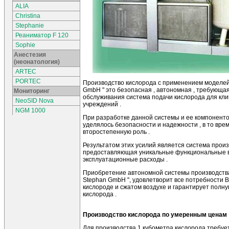
ALIA
Christina
Stephanie
Реаниматор F 120
Sophie
Анестезия
(неонатология)
ARTEC
PORTEC
Производство кислорода с применением моделей с
GmbH " это безопасная , автономная , требующа
Мониторинг
обслуживания система подачи кислорода для кли
NeoSID Nova
учреждений .
NGM 1000
При разработке данной системы и ее компоненто
уделялось безопасности и надежности , в то вре
второстепенную роль .
Результатом этих усилий является система произ
предоставляющая уникальные функциональные в
эксплуатационные расходы .
Приобретение автономной системы производства 
Stephan GmbH ", удовлетворит все потребности 
кислороде и сжатом воздухе и гарантирует полн
кислорода .
Производство кислорода по умеренным ценам
Для производства 1 кубометра кислорода требуе