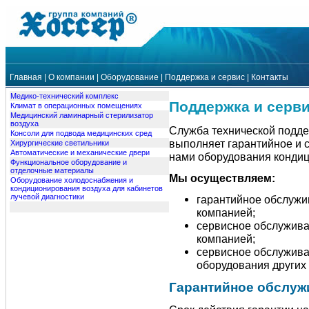
Главная
|
О компании
|
Оборудование
|
Поддержка и сервис
|
Контакты
Медико-технический комплекс
Поддержка и серв
Климат в операционных помещениях
Медицинский ламинарный стерилизатор
воздуха
Служба технической подд
Консоли для подвода медицинских сред
выполняет гарантийное и 
Хирургические светильники
Автоматические и механические двери
нами оборудования кондиц
Функциональное оборудование и
отделочные материалы
Мы осуществляем:
Оборудование холодоснабжения и
кондиционирования воздуха для кабинетов
лучевой диагностики
гарантийное обслужи
компанией;
сервисное обслужива
компанией;
сервисное обслужива
оборудования других
Гарантийное обслуж