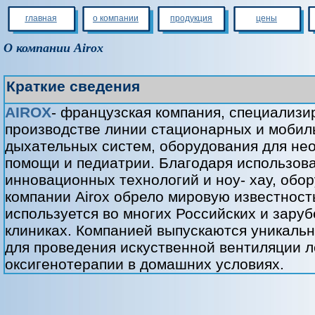
главная
о компании
продукция
цены
О компании Airox
Краткие сведения
AIROX
- французская компания, специализ
производстве линии стационарных и мобил
дыхательных систем, оборудования для не
помощи и педиатрии. Благодаря использов
инновационных технологий и ноу- хау, обо
компании Airox обрело мировую известност
используется во многих Российских и зару
клиниках. Компанией выпускаются уникаль
для проведения искуственной вентиляции л
оксигенотерапии в домашних условиях.