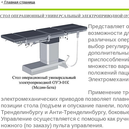
<
Главная страница
СТОЛ ОПЕРАЦИОННЫЙ УНИВЕРСАЛЬНЫЙ ЭЛЕКТРОПРИВОДНОЙ ОУЭ-0
Представляет 
возможности д
различных опе
выбор регулир
дополнительны
приспособлени
множество вар
положений пац
Электромехани
Применение тр
электромеханических приводов позволяет плавн
позиции стола (подъем и опускание панели, пол
Тренделинбургу и Анти-Тренделинбургу, боковые
Управление осуществляется с помощью как ручно
ножного (по заказу) пульта управления.