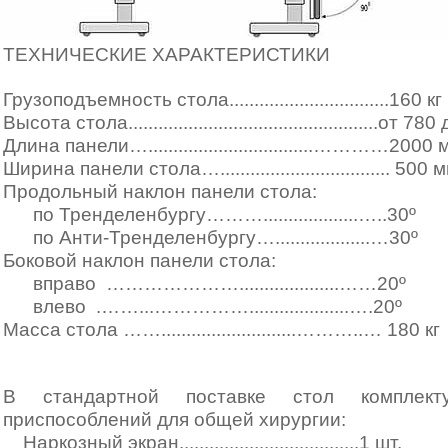
ТЕХНИЧЕСКИЕ ХАРАКТЕРИСТИКИ
Грузоподъемность стола................................160 кг
Высота стола..................................................от 
Длина панели….................................…………2000 
Ширина панели стола….................................. 500 
Продольный наклон панели стола:
по Тренделенбургу…
……...................…..30º
по Анти-Тренделенбургу…...................
…30º
Боковой наклон панели стола:
вправо
…………………....................……20º
влево
.……...……………....................….20º
Масса стола ……...........................………..… 180 кг
В стандартной поставке стол комплект
приспособлений для общей хирургии:
Наркозный экран....................................1 шт.