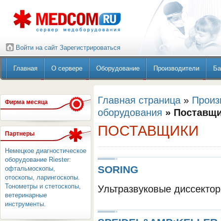
Войти на сайт
Зарегистрироваться
Главная
О сервере
Оборудование
Производители
Ба
Главная страница
»
Произ
Фирма месяца
оборудования
» Поставщ
ПОСТАВЩИКИ
Партнеры
Немецкое диагностическое
оборудование Riester:
SORING
офтальмоскопы,
отоскопы, ларингоскопы.
Тонометры и стетоскопы,
Ультразвуковые диссектор
ветеринарные
инструменты.