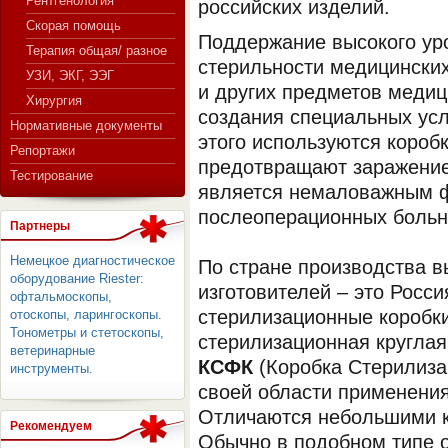
Рентгенология
российских изделий.
Скорая помощь
Поддержание высокого ур
Терапия общая/ разное
стерильности медицински
СЕРВЕР МЕДИЦИНСКОГО
УЗИ, ЭКГ, ЭЭГ
и других предметов медиц
Хирургия
создания специальных усл
Нормативные документы
этого используются короб
Репортажи
предотвращают заражение
Тестирование
является немаловажным ф
послеоперационных больн
Партнеры
Немецкое диагностическое
По стране производства 
оборудование Riester:
изготовителей – это Росси
офтальмоскопы,
стерилизационные коробки
отоскопы, ларингоскопы.
Тонометры и стетоскопы,
стерилизационная круглая
ветеринарные
КСФК
(Коробка Стерилиза
инструменты.
своей области применени
Отличаются небольшими к
Рекомендуем
Обычно в подобном типе 