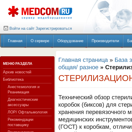
Войти на сайт
Зарегистрироваться
Главная
О сервере
Оборудование
Производители
Ба
Главная страница
»
База 
МЕНЮ РАЗДЕЛА
общая/ разное
» Стерили
Архив новостей
СТЕРИЛИЗАЦИО
Библиотека
Анестезиология и
Реанимация
Технический обзор стери
Диагностические
коробок (биксов) для стер
аксессуары
хранения перевязочного м
ЛОР/ Офтальмология
медицинских инструменто
Рекомендации
поставщику
(ГОСТ) к коробкам, отличи