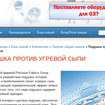
ие
Производители
База знаний
Вход/Регистрация
аница
»
База знаний
»
Библиотека
»
Терапия общая/ разное
» Подушка п
пи
ШКА ПРОТИВ УГРЕВОЙ СЫПИ
й фирмой Precision Fabrics Group
а разработана подушка, которая
и безболезненно лечит угревую сыпь.
ясающий терапевтический эффект можно
 счет того, что сама подушка содержит
обный препарат.
з которого сделана подушка, абсолютно
раздражение на воспаленной коже. Этот