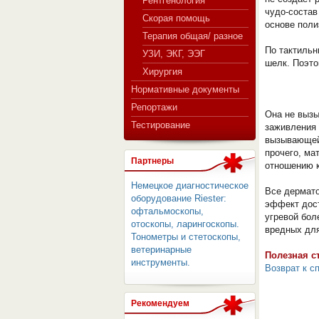
Рентгенология
чудо-состав
Скорая помощь
основе поли
Терапия общая/ разное
СЕРВЕР МЕДИЦИНСКОГО
По тактильн
УЗИ, ЭКГ, ЭЭГ
шелк. Поэто
Хирургия
Нормативные документы
Репортажи
Она не вызы
Тестирование
заживления 
вызывающей 
прочего, ма
Партнеры
отношению к
Немецкое диагностическое
Все дермато
оборудование Riester:
эффект дост
офтальмоскопы,
угревой бол
отоскопы, ларингоскопы.
вредных для
Тонометры и стетоскопы,
ветеринарные
Полезная с
инструменты.
Возврат к с
Рекомендуем