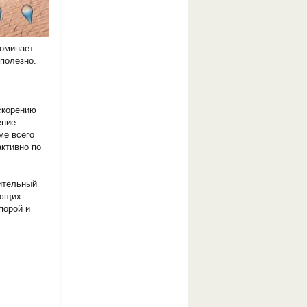
поминает
 полезно.
скорению
ение
ме всего
активно по
жительный
ающих
порой и