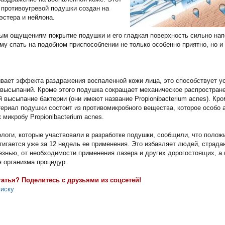
 противоугревой подушки создан на
эстера и нейлона.
ым ощущениям покрытие подушки и его гладкая поверхность сильно на
му спать на подобном приспособлении не только особенно приятно, но и
вает эффекта раздражения воспаленной кожи лица, это способствует у
высыпаний. Кроме этого подушка сокращает механическое распростран
высыпание бактерии (они имеют название Propionibacterium acnes). Кро
териал подушки состоит из противомикробного вещества, которое особо 
 микробу Propionibacterium acnes.
логи, которые участвовали в разработке подушки, сообщили, что поло
игается уже за 12 недель ее применения. Это избавляет людей, страд
езнью, от необходимости применения лазера и других дорогостоящих, а 
 организма процедур.
татья? Поделитесь с друзьями из соцсетей!
писку