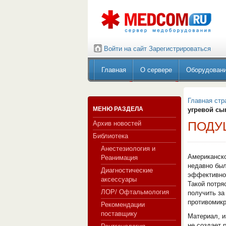
Войти на сайт
Зарегистрироваться
Главная
О сервере
Оборудован
Главная стр
МЕНЮ РАЗДЕЛА
угревой сы
ПОДУ
Архив новостей
Библиотека
Анестезиология и
Американско
Реанимация
недавно был
Диагностические
эффективно 
аксессуары
Такой потр
ЛОР/ Офтальмология
получить за
противомикр
Рекомендации
поставщику
Материал, и
не создает 