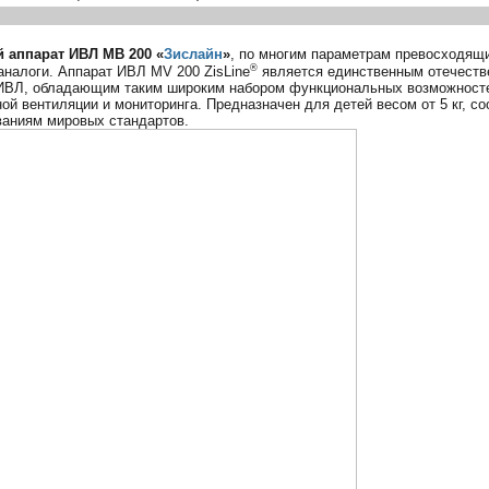
 аппарат ИВЛ МВ 200 «
Зислайн
»
, по многим параметрам превосходящ
®
аналоги. Аппарат ИВЛ MV 200 ZisLine
является единственным отечест
ИВЛ, обладающим таким широким набором функциональных возможност
ой вентиляции и мониторинга. Предназначен для детей весом от 5 кг, со
ваниям мировых стандартов.