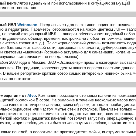
ный вентилятор идеальным при использовании в ситуациях эвакуаций
полевых
госпиталях.
тный ИВЛ
Weinmann
. Предназначен для всех типов пациентов, включая
ию и педиатрию. Параметры отображаются на ярком цветном ЖК — табло
, не всякий стационарный ИВЛ — аппарат обеспечивает подобный набор
 по давлению, объему, времени, настройка на любой тип режима пациен
я система тревог
и т. д.
). Плюс «транспортный уклон»- возможность пода
ого баллона и от газовой сети, армированные шланги, дублирование зву
ии световым «маячком» (особенно актуально для санавиации, когда из —
звуковая сигнализация не всегда слышна).
кабря 2008 года в Москве,
ЗАО «Экспоцентр»
прошла ежегодная выставк
нение». По традиции, корреспонденты нашего сервера посетили данное
. В нашем репортаже- краткий обзор самых интересных новинок рынка м
ных на выставке.
омещения» от
Alvo
.
Компания производит стеновые панели из нержавею
щитной оболочкой Biocote. На оболочке в течение нескольких часов по
и все известные микроорганизмы, таким образом, отпадает необходимост
льной обработке или частом мытье стен и потолков. Панели не только 
ассортименте огромное количество стандартных цветов, возможно создан
 Легкий монтаж и демонтаж панелей позволяет запустить операционную 
суток, и при необходимости быстро «свернуть» оперблок, прихватив «ст
новых панелей, в ассортименте производителя мойки, инструментальны