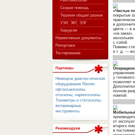
Рентгенология
Скорая помощь
«Чистые п
Терапия общая/ разное
покрытые за
практическ
СЕРВЕР МЕДИЦИНСКОГО
УЗИ, ЭКГ, ЭЭГ
в дополните
цвета — в 
Хирургия
«на заказ».
Нормативные документы
нескольких 
с собой.
Репортажи
Помимо сте
и т. д.
— воз
Тестирование
Партнеры
Операцион
управление
у головного
Немецкое диагностическое
позволяет 
оборудование Riester:
Дополнител
офтальмоскопы,
полном раз
отоскопы, ларингоскопы.
помпой.
Тонометры и стетоскопы,
ветеринарные
инструменты.
Мобильный
производит
от эксплуа
второго пок
Рекомендуем
в постоянн
отличаются