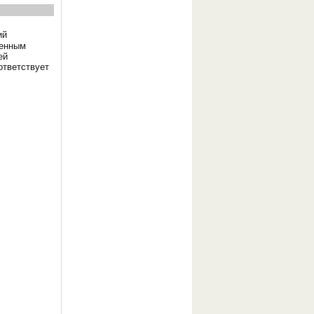
ий
венным
ей
ответствует