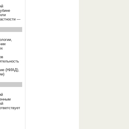
ий
лубине
или
частности —
ологии,
нии
ех
ов
ятельность
ние (НИАД),
ии)
ий
венным
ей
ответствует