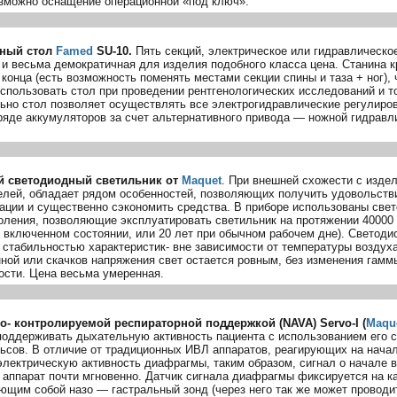
можно оснащение операционной «под ключ».
ный стол
Famed
SU-10
.
Пять секций, электрическое или гидравлическо
 и весьма демократичная для изделия подобного класса цена. Станина к
 конца (есть возможность поменять местами секции спины и таза + ног), 
использовать стол при проведении рентгенологических исследований и 
ьно стол позволяет осуществлять все электрогидравлические регулиро
ряде аккумуляторов за счет альтернативного привода — ножной гидравл
 светодиодный светильник от
Maquet
. При внешней схожести с изде
елей, обладает рядом особенностей, позволяющих получить удовольств
тации и существенно сэкономить средства. В приборе использованы све
оления, позволяющие эксплуатировать светильник на протяжении 40000 
о включенном состоянии, или 20 лет при обычном рабочем дне). Светоди
 стабильностью характеристик- вне зависимости от температуры воздух
нной или скачков напряжения свет остается ровным, без изменения гамм
ости. Цена весьма умеренная.
ро- контролируемой респираторной поддержкой (NAVA)
Servo-I
(
Maqu
поддерживать дыхательную активность пациента с использованием его 
ьсов. В отличие от традиционных ИВЛ аппаратов, реагирующих на начал
электрическую активность диафрагмы, таким образом, сигнал о начале 
 аппарат почти мгновенно. Датчик сигнала диафрагмы фиксируется на ка
ющим собой назо — гастральный зонд (через него так же может проводи