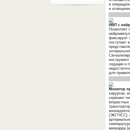
в операцио
и освещенн
ИВЛ с ней
Позволяет 
нейроимпул
фиксирует 
поступает в
представля
энтеральное
Сигнализир
инструмент 
седации и 
недостаточ
для правил
Монитор п
хирургии, и
скрининг-те
возрастных 
транспорти
жизнедеяте
(ЭКГ/ЧСС);
артериально
температура
миокарда (