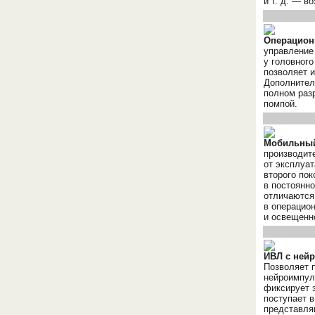
и т. д.
— воз
Операцион
управление
у головного
позволяет 
Дополнител
полном раз
помпой.
Мобильный
производит
от эксплуа
второго пок
в постоянн
отличаются
в операцио
и освещенн
ИВЛ с ней
Позволяет 
нейроимпул
фиксирует 
поступает в
представля