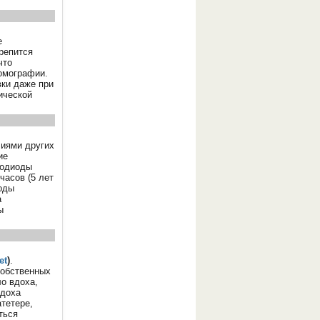
е
репится
что
томографии.
вки даже при
ической
лиями других
ие
тодиоды
часов (5 лет
оды
а
ы
et
)
.
собственных
о вдоха,
вдоха
тетере,
ться