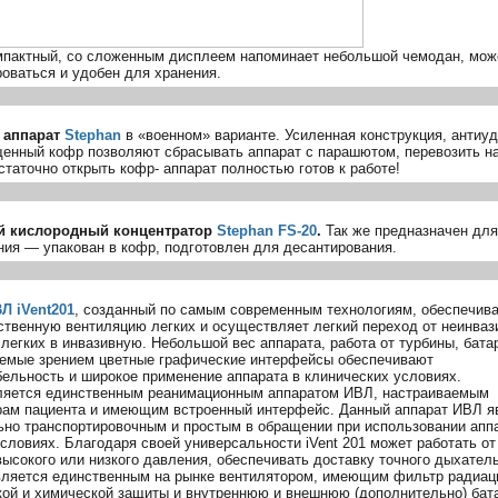
мпактный, со сложенным дисплеем напоминает небольшой чемодан, мож
оваться и удобен для хранения.
 аппарат
Stephan
в «военном» варианте. Усиленная конструкция, антиу
енный кофр позволяют сбрасывать аппарат с парашютом, перевозить н
статочно открыть кофр- аппарат полностью готов к работе!
 кислородный концентратор
Stephan
FS-20
.
Так же предназначен для
ния — упакован в кофр, подготовлен для десантирования.
Л iVent201
, созданный по самым современным технологиям, обеспечив
ственную вентиляцию легких и осуществляет легкий переход от неинваз
легких в инвазивную. Небольшой вес аппарата, работа от турбины, батар
емые зрением цветные графические интерфейсы обеспечивают
бельность и широкое применение аппарата в клинических условиях.
вляется единственным реанимационным аппаратом ИВЛ, настраиваемым
рам пациента и имеющим встроенный интерфейс. Данный аппарат ИВЛ я
ьно транспортировочным и простым в обращении при использовании апп
словиях. Благодаря своей универсальности iVent 201 может работать от
ысокого или низкого давления, обеспечивать доставку точного дыхател
вляется единственным на рынке вентилятором, имеющим фильтр радиац
кой и химической защиты и внутреннюю и внешнюю (дополнительно) бат