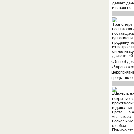
делает дан
и в
военно-
Транспор
неонатолог
поставщика
(управление
продвинута
из встроенн
сигнализац
двигателей 
С 5 по 9 де
«Здравоохра
мероприятие
представлен
«Чистые п
покрытые за
практическ
в дополните
цвета — в 
«на заказ».
нескольких 
с собой.
Помимо сте