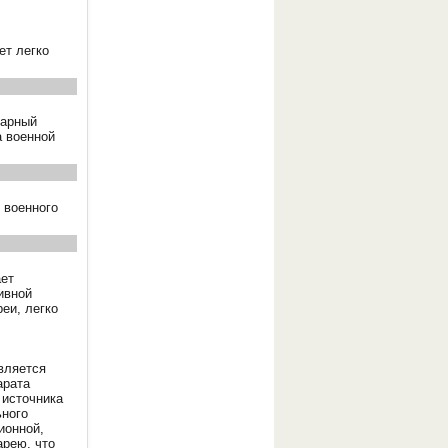
ет легко
дарный
а военной
 военного
ает
ивной
еи, легко
вляется
арата
 источника
ьного
ионной,
арею, что