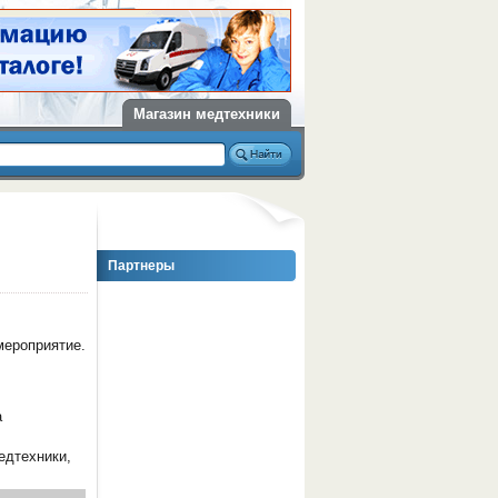
Магазин медтехники
Партнеры
мероприятие.
а
едтехники,