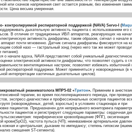
нной или скачков напряжения свет остается ровным, без изменения гамм
ости. Цена весьма умеренная.
ро- контролируемой респираторной поддержкой (NAVA)
Servo-I
(
Maqu
поддерживать дыхательную активность пациента с использованием его 
ьсов. В отличие от традиционных ИВЛ аппаратов, реагирующих на начал
электрическую активность диафрагмы, таким образом, сигнал о начале 
 аппарат почти мгновенно. Датчик сигнала диафрагмы фиксируется на ка
ющим собой назо — гастральный зонд (через него так же может проводи
 питание).
уя о начале вдоха, NAVA представляет собой уникальный диагностическ
оценки электрической активности диафрагмы, что позволяет судить о г
правильности вентиляционных настроек; позволяет избежать избыточной 
ной респираторной поддержки. Может применяться у новорожденных (в 
ьной интерпретации хаотичных дыхательных циклов).
рикроватный реаниматолога
МПР5-02
«
Тритон
».
Применим в анестези
нтенсивной терапии, во время послеоперационного периода, при проведе
стов
,
экспресс-диагностики
и профессиональных осмотров пациентов вс
групп (новорождённых, детей, взрослых) в условиях стационара и при
ровке пациентов. Предназначен для непрерывного мониторинга параметр
льности пациентов и регистрирует следующие параметры: сердечная де
 пульсоксиметрия: периферическое кровообращение (ФПГ), оксигенация
й крови(SpO2), частота пульса (ЧП); неинвазивное артериальное давле
 кожная и центральная; дыхание по импедансу; степень гипоксии (ишем
анализ смещения
ST-сегмента
).