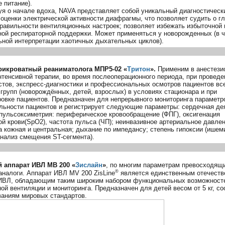
 питание).
уя о начале вдоха, NAVA представляет собой уникальный диагностическ
оценки электрической активности диафрагмы, что позволяет судить о г
правильности вентиляционных настроек; позволяет избежать избыточной 
ной респираторной поддержки. Может применяться у новорожденных (в 
ьной интерпретации хаотичных дыхательных циклов).
рикроватный реаниматолога
МПР5-02
«
Тритон
».
Применим в анестези
нтенсивной терапии, во время послеоперационного периода, при проведе
стов
,
экспресс-диагностики
и профессиональных осмотров пациентов вс
групп (новорождённых, детей, взрослых) в условиях стационара и при
ровке пациентов. Предназначен для непрерывного мониторинга параметр
льности пациентов и регистрирует следующие параметры: сердечная де
 пульсоксиметрия: периферическое кровообращение (ФПГ), оксигенация
й крови(SpO2), частота пульса (ЧП); неинвазивное артериальное давле
 кожная и центральная; дыхание по импедансу; степень гипоксии (ишем
анализ смещения
ST-сегмента
).
 аппарат ИВЛ МВ 200 «
Зислайн
»
, по многим параметрам превосходящ
®
аналоги. Аппарат ИВЛ MV 200 ZisLine
является единственным отечест
ИВЛ, обладающим таким широким набором функциональных возможност
ой вентиляции и мониторинга. Предназначен для детей весом от 5 кг, со
ваниям мировых стандартов.