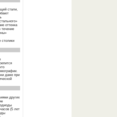
щей стали,
гибают
ь
«стального»
ие оттенка
в течение
ены»
е столики
е
репится
что
томографии.
вки даже при
ической
лиями других
ие
тодиоды
часов (5 лет
оды
а