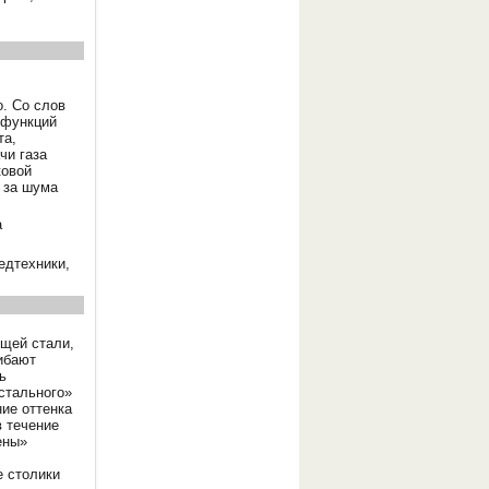
. Со слов
 функций
та,
чи газа
ковой
 за шума
а
едтехники,
щей стали,
гибают
ь
«стального»
ие оттенка
в течение
ены»
е столики