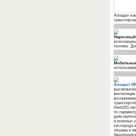
Аппарат ко
транспортир
Наркозный
влагозащищ
технике. До
Мобильный
использова
Аппарат ИВ
высококаче
вентиляции 
воспринима
транспорта
iVent201 я
по парамет
действител
в военных у
кислорода в
объема и я
биологичес