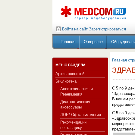
Войти на сайт
Зарегистрироваться
Главная
О сервере
Оборудован
Главная стр
МЕНЮ РАЗДЕЛА
ЗДРА
Архив новостей
Библиотека
С 5 по 9 де
Анестезиология и
"Здравоохра
Реанимация
В нашем реп
Диагностические
представлен
аксессуары
С 5 по 9 де
ЛОР/ Офтальмология
«Здравоохра
Рекомендации
мероприятие
поставщику
представлен