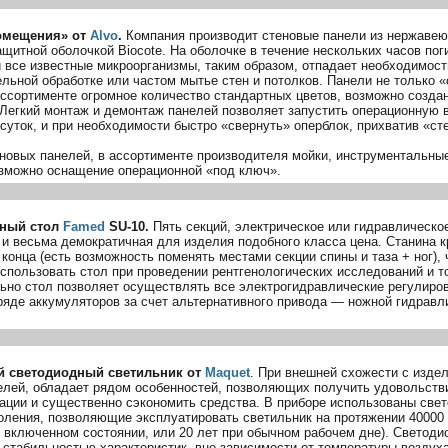
омещения» от
Alvo
.
Компания производит стеновые панели из нержавею
щитной оболочкой Biocote. На оболочке в течение нескольких часов по
и все известные микроорганизмы, таким образом, отпадает необходимост
льной обработке или частом мытье стен и потолков. Панели не только 
ассортименте огромное количество стандартных цветов, возможно создан
 Легкий монтаж и демонтаж панелей позволяет запустить операционную 
суток, и при необходимости быстро «свернуть» оперблок, прихватив «ст
новых панелей, в ассортименте производителя мойки, инструментальны
можно оснащение операционной «под ключ».
ный стол
Famed
SU-10
.
Пять секций, электрическое или гидравлическо
 и весьма демократичная для изделия подобного класса цена. Станина к
 конца (есть возможность поменять местами секции спины и таза + ног), 
использовать стол при проведении рентгенологических исследований и 
ьно стол позволяет осуществлять все электрогидравлические регулиро
ряде аккумуляторов за счет альтернативного привода — ножной гидравл
 светодиодный светильник от
Maquet
. При внешней схожести с изде
елей, обладает рядом особенностей, позволяющих получить удовольств
тации и существенно сэкономить средства. В приборе использованы све
оления, позволяющие эксплуатировать светильник на протяжении 40000 
о включенном состоянии, или 20 лет при обычном рабочем дне). Светоди
 стабильностью характеристик- вне зависимости от температуры воздух