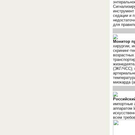
энтеральное
Сигнализир
инструмент 
седации и 
недостаточ
для правил
Монитор п
хирургии, и
скрининг-те
возрастных 
транспорти
жизнедеяте
(ЭКГ/ЧСС);
артериально
температура
миокарда (
Российский
импортные 
аппаратом 
искусственн
всем требо