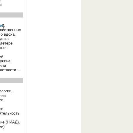
ы
et
)
.
собственных
о вдоха,
вдоха
тетере,
ться
ий
лубине
или
частности —
ологии,
нии
ех
ов
ятельность
ние (НИАД),
ии)