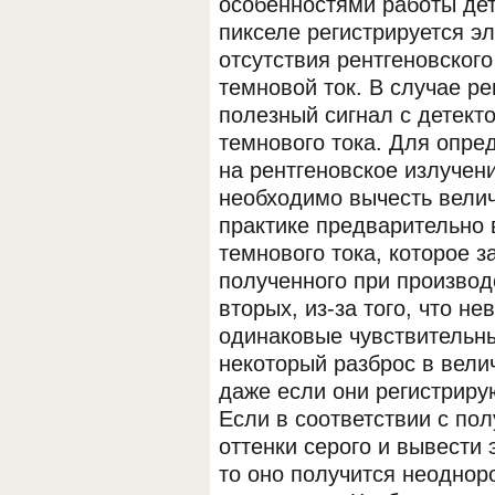
особенностями работы дет
пикселе регистрируется э
отсутствия рентгеновског
темновой ток. В случае ре
полезный сигнал с детект
темнового тока. Для опре
на рентгеновское излучени
необходимо вычесть велич
практике предварительно 
темнового тока, которое з
полученного при производ
вторых, из-за того, что н
одинаковые чувствительны
некоторый разброс в вели
даже если они регистриру
Если в соответствии с по
оттенки серого и вывести 
то оно получится неоднор