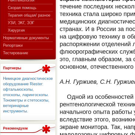
Рентгенология
течение последних нескол
Скорая помощь
техника стала широко при
Терапия общая/ разное
медицинских диагностичес
СЕРВЕР МЕДИЦИНСКОГО
УЗИ, ЭКГ, ЭЭГ
странах. И в России за п
Хирургия
на цифровую технику в о
Нормативные документы
распоряжении отделений л
Репортажи
флюорографических служб
Тестирование
это, главным образом, за
основном, отечественного
Партнеры
Немецкое диагностическое
А.Н. Гуржиев, С.Н. Гуржие
оборудование Riester:
офтальмоскопы,
отоскопы, ларингоскопы.
Одной из особенностей 
Тонометры и стетоскопы,
рентгенологической техник
ветеринарные
начального опыта работы 
инструменты.
вследствие этого, возник
экране монитора. Так, на
Рекомендуем
малодозовых цифровых ф