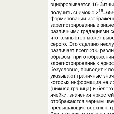
оцифровывается 16-битным
16
получить снимок с 2
=655
формировании изображени
зарегистрированные значе
различными градациями се
что компьютер может выве
серого. Это сделано неслу
различает всего 200 разли
образом, при отображении
зарегистрированных яркос
безусловно, приводит к п
указывают граничные знач
которых информация не ис
(нижняя граница) и белого
ячейки, значения яркосте
отображаются черным цвет
превышающие верхнюю гра