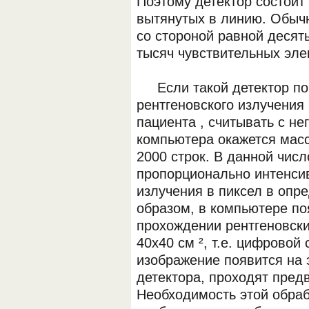
Поэтому детектор состоит
вытянутых в линию. Обычн
со стороной равной десят
тысяч чувствительных эле
Если такой детектор пом
рентгеновского излучения
пациента , считывать с не
компьютера окажется масс
2000 строк. В данной чис
пропорционально интенсив
излучения в пиксел в опр
образом, в компьютере п
прохождении рентгеновск
40х40 см ², т.е. цифровой
изображение появится на 
детектора, проходят пред
Необходимость этой обра