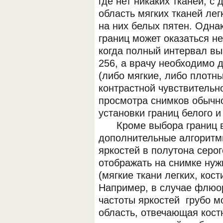
где нет никаких тканей, с
область мягких тканей лег
на них белых пятен. Одна
границ может оказаться не
когда полный интервал в
256, а врачу необходимо д
(либо мягкие, либо плотны
контрастной чувствительн
просмотра снимков обычн
установки границ белого и
Кроме выбора границ ви
дополнительные алгоритм
яркостей в полутона серо
отображать на снимке нуж
(мягкие ткани легких, кост
Например, в случае флюо
частоты яркостей грубо м
область, отвечающая кост