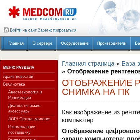
Войти на сайт
Зарегистрироваться
Главная
О сервере
Оборудование
Производители
Ба
Главная страница
»
База 
МЕНЮ РАЗДЕЛА
» Отображение рентгено
Архив новостей
ОТОБРАЖЕНИЕ 
Библиотека
СНИМКА НА ПК
Анестезиология и
Реанимация
Диагностические
аксессуары
Как изображение из рентг
ЛОР/ Офтальмология
компьютер
Рекомендации
Отображение цифрового 
поставщику
экране компьютера: про