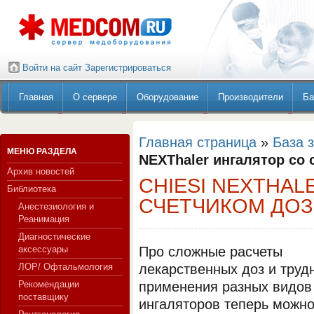
Войти на сайт
Зарегистрироваться
Главная
О сервере
Оборудование
Производители
Ба
Главная страница
»
База 
МЕНЮ РАЗДЕЛА
NEXThaler ингалятор со 
Архив новостей
CHIESI NEXTHAL
Библиотека
СЧЕТЧИКОМ ДОЗ
Анестезиология и
Реанимация
Диагностические
аксессуары
Про сложные расчеты
ЛОР/ Офтальмология
лекарственных доз и труд
Рекомендации
применения разных видов
поставщику
ингаляторов теперь можн