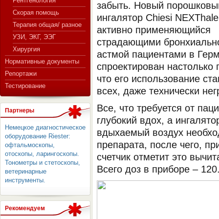
Рентгенология
забыть. Новый порошковы
Скорая помощь
ингалятор Chiesi NEXThale
Терапия общая/ разное
активно применяющийся
СЕРВЕР МЕДИЦИНСКОГО
УЗИ, ЭКГ, ЭЭГ
страдающими бронхиальн
Хирургия
астмой пациентами в Герм
Нормативные документы
спроектирован настолько п
Репортажи
что его использование ст
Тестирование
всех, даже технически не
Все, что требуется от пац
Партнеры
глубокий вдох, а ингалят
Немецкое диагностическое
вдыхаемый воздух необхо
оборудование Riester:
препарата, после чего, пр
офтальмоскопы,
отоскопы, ларингоскопы.
счетчик отметит это вычи
Тонометры и стетоскопы,
Всего доз в приборе – 120
ветеринарные
инструменты.
Рекомендуем