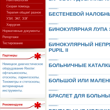
Рентгенология
Скорая помощь
Терапия общая/ разное
БЕСТЕНЕВОЙ НАЛОБН
СЕРВЕР МЕДИЦИНСКОГО
УЗИ, ЭКГ, ЭЭГ
Хирургия
БИНОКУЛЯРНАЯ ЛУПА З
Нормативные документы
Репортажи
Тестирование
БИНОКУЛЯРНЫЙ НЕПР
PUPIL II
Партнеры
Немецкое диагностическое
БОЛЬНИЧНЫЕ КАТАЛК
оборудование Riester:
офтальмоскопы,
отоскопы, ларингоскопы.
БОЛЬШОЙ ИЛИ МАЛЕН
Тонометры и стетоскопы,
ветеринарные
инструменты.
БРАСЛЕТ ДЛЯ БОЛЬН
Рекомендуем