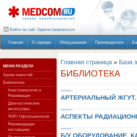
Войти на сайт
Зарегистрироваться
Главная
О сервере
Оборудование
Производители
Ба
Главная страница
»
База 
МЕНЮ РАЗДЕЛА
БИБЛИОТЕКА
Архив новостей
Библиотека
Анестезиология и
Реанимация
АРТЕРИАЛЬНЫЙ ЖГУТ.
Диагностические
аксессуары
АСПЕКТЫ РАДИАЦИОН
ЛОР/ Офтальмология
Рекомендации
поставщику
Б/У ОБОРУДОВАНИЕ. К