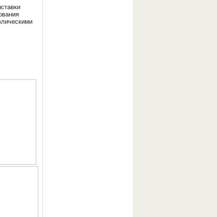
иставки
ования
влическими