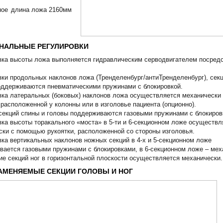
ное
длина ложа 2160мм
НАЛЬНЫЕ РЕГУЛИРОВКИ
вка высоты ложа выполняется гидравлическим серводвигателем посред
вки продольных наклонов ложа (Тренделенбург/антиТренделенбург), сек
оддерживаются пневматическими пружинами с блокировкой.
вка латеральных (боковых) наклонов ложа осуществляется механическ
 расположенной у колонны или в изголовье пациента (опционно).
секций спины и головы поддерживаются газовыми пружинами с блокиров
ка высоты торакального «моста» в 5-ти и 6-секционном ложе осуществл
ски с помощью рукоятки, расположенной со стороны изголовья.
ка вертикальных наклонов ножных секций в 4-х и 5-секционном ложе
вается газовыми пружинами с блокировками, в 6-секционном ложе – мех
ие секций ног в горизонтальной плоскости осуществляется механически.
АМЕНЯЕМЫЕ СЕКЦИИ ГОЛОВЫ И НОГ