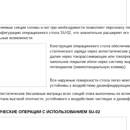
яемые секции головы и ног при необходимости позволяют персоналу ле
нфигурацию операционного стола SU-02, что значительно расширяет его
ьные возможности.
Конструкция операционного стола обеспечив
статического заряда через антистатические 
далее через токорассеивающее или токопр
напольное покрытие и/или через систему вы
потенциалов (эквипотенциальную клемму).
Все наружные поверхности стола легко мою
устойчивы к воздействию дезинфицирующих
истатические бесшовные матрацы всех секций ложа выполнены из вспе
тана высокой плотности, устойчивого к воздействию чистящих и дези
ЧЕСКИЕ ОПЕРАЦИИ С ИСПОЛЬЗОВАНИЕМ SU-02