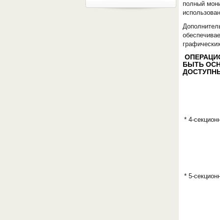
полный мони
использован
Дополнител
обеспечивае
графических
ОПЕРАЦИО
БЫТЬ ОСН
ДОСТУПНЫ
* 4-секцион
* 5-секцион