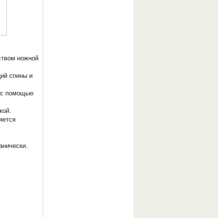
ством ножной
ций спины и
и с помощью
кой.
яется
анически.