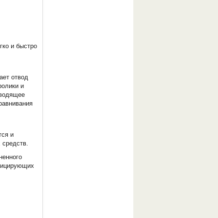
гко и быстро
ает отвод
ролики и
оводящее
равнивания
тся и
 средств.
ненного
нфицирующих