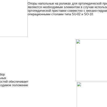
Опоры напольные на роликах для ортопедической пр
являются необходимым элементом в случае использ
ортопедической приставки совместно с механо-гидра
операционными столами типа SU-02 и SO-10.
бор
ьных
остей обеспечивает
ходимое положение