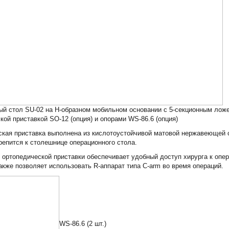
й стол SU-02 на Н-образном мобильном основании с 5-секционным лож
кой приставкой SO-12 (опция) и опорами WS-86.6 (опция)
кая приставка выполнена из кислотоустойчивой матовой нержавеющей 
репится к столешнице операционного стола.
 ортопедической приставки обеспечивает удобный доступ хирурга к опе
также позволяет использовать R-аппарат типа C-arm во время операций.
WS-86.6 (2 шт.)