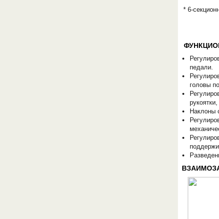
* 6-секцион
ФУНКЦИО
Регулиро
педали.
Регулиро
ОБОРУДОВАНИЯ МЕДКОМ
головы п
Регулиро
рукоятки,
Наклоны 
Регулиров
механиче
Регулиров
поддержи
Разведен
ВЗАИМОЗ