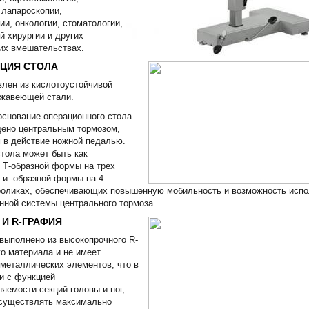
 лапароскопии,
ии, онкологии, стоматологии,
й хирургии и других
их вмешательствах.
ЦИЯ СТОЛА
влен из кислотоустойчивой
ржавеющей стали.
снование операционного стола
щено центральным тормозом,
 в действие ножной педалью.
тола может быть как
 Т-образной формы на трех
к и -образной формы на 4
роликах, обеспечивающих повышенную мобильность и возможность испо
нной системы центрального тормоза.
 И R-ГРАФИЯ
выполнено из высокопрочного R-
о материала и не имеет
металлических элементов, что в
и с функцией
яемости секций головы и ног,
осуществлять максимально