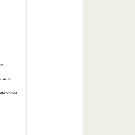
ем,
стали.
рационной