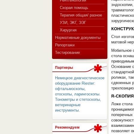
Рентгенология
эндоскопии,
Скорая помощь
травматолог
Терапия общая/ разное
пластическо
хирургическ
СЕРВЕР МЕДИЦИНСКОГО
УЗИ, ЭКГ, ЭЭГ
КОНСТРУК
Хирургия
Стол изгото
Нормативные документы
матовой не
Репортажи
Мобильное о
Тестирование
стола осна
приводимым
Основание с
Партнеры
стандартной
роликах, та
Немецкое диагностическое
сдвоенных 
оборудование Riester:
трехпозицио
офтальмоскопы,
отоскопы, ларингоскопы.
R-СКОПИЯ
Тонометры и стетоскопы,
Ложе стола 
ветеринарные
проницаемог
инструменты.
поперечных 
совокупност
взаимозамен
Рекомендуем
позволяет 