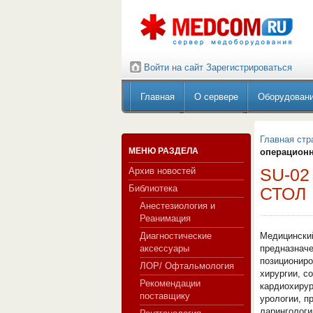
Войти на сайт
Зарегистрироваться
Главная
О сервере
Оборудован
Главная стр
МЕНЮ РАЗДЕЛА
операцион
SU-0
Архив новостей
Библиотека
СТОЛ
Анестезиология и
Реанимация
Диагностические
Медицински
аксессуары
предназначе
позициониро
ЛОР/ Офтальмология
хирургии, с
Рекомендации
кардиохирур
поставщику
урологии, п
ларингологи