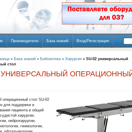
ие
Производители
База знаний
Вход/Регистрация
аница
»
База знаний
»
Библиотека
»
Хирургия
» SU-02 универсальный
ный стол
2 УНИВЕРСАЛЬНЫЙ ОПЕРАЦИОННЫ
й операционный стол SU-02
н для поддержки и
вания пациента в общей
осудистой хирургии,
гии, нейрохирургии,
роктологии, гинекологии,
и, офтальмологии,